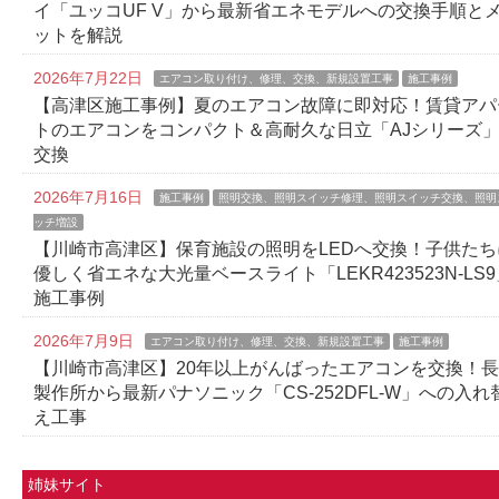
イ「ユッコUF V」から最新省エネモデルへの交換手順と
ットを解説
2026年7月22日
エアコン取り付け、修理、交換、新規設置工事
施工事例
【高津区施工事例】夏のエアコン故障に即対応！賃貸アパ
トのエアコンをコンパクト＆高耐久な日立「AJシリーズ
交換
2026年7月16日
施工事例
照明交換、照明スイッチ修理、照明スイッチ交換、照明
ッチ増設
【川崎市高津区】保育施設の照明をLEDへ交換！子供たち
優しく省エネな大光量ベースライト「LEKR423523N-LS9
施工事例
2026年7月9日
エアコン取り付け、修理、交換、新規設置工事
施工事例
【川崎市高津区】20年以上がんばったエアコンを交換！
製作所から最新パナソニック「CS-252DFL-W」への入れ
え工事
姉妹サイト