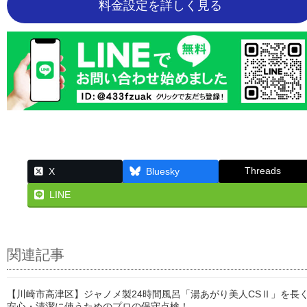
料金設定を詳しく見る
Threads
X
Bluesky
LINE
関連記事
【川崎市高津区】ジャノメ製24時間風呂「湯あがり美人CSⅡ」を長
安心・清潔に使うためのプロの保守点検！