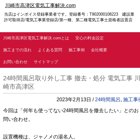
川崎市高津区電気工事解決.com
当店はインボイス登録事業者です。登録番号：T902000108223 建設業
許可取得店/電気工事業登録店/第一種、第二種電気工事士資格者設置店
川崎市高津区電気工事解決.comとは
安心の料金設定
施工までの流れ
よくある質問
施工事例
会社概要
お問い合わせ
サイトマップ
24時間風呂取り外し工事 撤去・処分 電気工事 
崎市高津区
2023年2月13日 /
24時間風呂
,
施工事
今回は「何年も使ってない24時間風呂を撤去したい」とのお
問い合わせ。
設置機種は、ジャノメの湯名人。