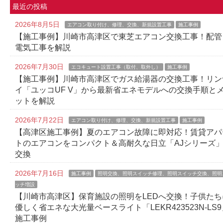
最近の投稿
2026年8月5日
エアコン取り付け、修理、交換、新規設置工事
施工事例
【施工事例】川崎市高津区で東芝エアコン交換工事！配管
電気工事を解説
2026年7月30日
エコキュート設置工事（取付、取外し）
施工事例
【施工事例】川崎市高津区でガス給湯器の交換工事！リン
イ「ユッコUF V」から最新省エネモデルへの交換手順と
ットを解説
2026年7月22日
エアコン取り付け、修理、交換、新規設置工事
施工事例
【高津区施工事例】夏のエアコン故障に即対応！賃貸アパ
トのエアコンをコンパクト＆高耐久な日立「AJシリーズ
交換
2026年7月16日
施工事例
照明交換、照明スイッチ修理、照明スイッチ交換、照明
ッチ増設
【川崎市高津区】保育施設の照明をLEDへ交換！子供たち
優しく省エネな大光量ベースライト「LEKR423523N-LS9
施工事例