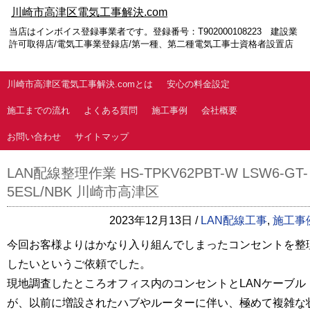
川崎市高津区電気工事解決.com
当店はインボイス登録事業者です。登録番号：T902000108223 建設業
許可取得店/電気工事業登録店/第一種、第二種電気工事士資格者設置店
川崎市高津区電気工事解決.comとは
安心の料金設定
施工までの流れ
よくある質問
施工事例
会社概要
お問い合わせ
サイトマップ
LAN配線整理作業 HS-TPKV62PBT-W LSW6-GT-
5ESL/NBK 川崎市高津区
2023年12月13日 /
LAN配線工事
,
施工事
今回お客様よりはかなり入り組んでしまったコンセントを整
したいというご依頼でした。
現地調査したところオフィス内のコンセントとLANケーブル
が、以前に増設されたハブやルーターに伴い、極めて複雑な