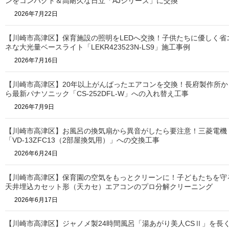
ンをコンパクト＆高耐久な日立「AJシリーズ」に交換
2026年7月22日
【川崎市高津区】保育施設の照明をLEDへ交換！子供たちに優しく省
ネな大光量ベースライト「LEKR423523N-LS9」施工事例
2026年7月16日
【川崎市高津区】20年以上がんばったエアコンを交換！長府製作所か
ら最新パナソニック「CS-252DFL-W」への入れ替え工事
2026年7月9日
【川崎市高津区】お風呂の換気扇から異音がしたら要注意！三菱電機
「VD-13ZFC13（2部屋換気用）」への交換工事
2026年6月24日
【川崎市高津区】保育園の空気をもっとクリーンに！子どもたちを守
天井埋込カセット形（天カセ）エアコンのプロ分解クリーニング
2026年6月17日
【川崎市高津区】ジャノメ製24時間風呂「湯あがり美人CSⅡ」を長