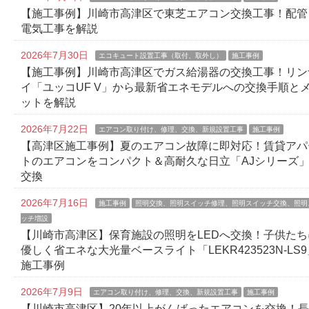
【施工事例】川崎市高津区で東芝エアコン交換工事！配管
電気工事を解説
2026年7月30日
エコキュート設置工事（取付、取外し）
施工事例
【施工事例】川崎市高津区でガス給湯器の交換工事！リン
イ「ユッコUF V」から最新省エネモデルへの交換手順と
ットを解説
2026年7月22日
エアコン取り付け、修理、交換、新規設置工事
施工事例
【高津区施工事例】夏のエアコン故障に即対応！賃貸アパ
トのエアコンをコンパクト＆高耐久な日立「AJシリーズ
交換
2026年7月16日
施工事例
照明交換、照明スイッチ修理、照明スイッチ交換、照明
ッチ増設
【川崎市高津区】保育施設の照明をLEDへ交換！子供たち
優しく省エネな大光量ベースライト「LEKR423523N-LS9
施工事例
2026年7月9日
エアコン取り付け、修理、交換、新規設置工事
施工事例
【川崎市高津区】20年以上がんばったエアコンを交換！