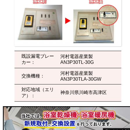
既設漏電ブレー
河村電器産業製
カー：
AN3P30TL-30G
河村電器産業製
交換機種：
AN3P30TLA-30GW
対応地域（エリ
神奈川県川崎市高津区
ア）：