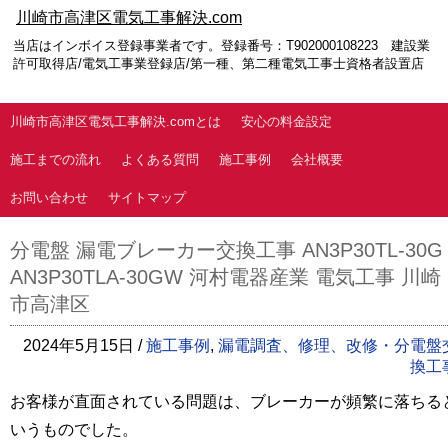
川崎市高津区電気工事解決.com
当店はインボイス登録事業者です。登録番号：T902000108223 建設業
許可取得店/電気工事業登録店/第一種、第二種電気工事士資格者設置店
川崎市高津区電気工事解決.comとは
安心の料金設定
施工までの流れ
よくある質問
施工事例
会社概要
お問い合わせ
サイトマップ
分電盤 漏電ブレーカー交換工事 AN3P30TL-30G
AN3P30TLA-30GW 河村電器産業 電気工事 川崎
市高津区
2024年5月15日 /
施工事例
,
漏電調査、修理、改修・分電盤
換工
お客様が直面されている問題は、ブレーカーが頻繁に落ちる
いうものでした。