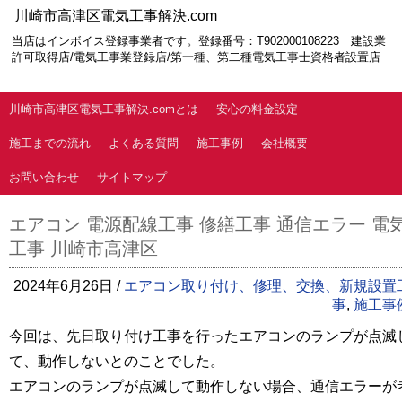
川崎市高津区電気工事解決.com
当店はインボイス登録事業者です。登録番号：T902000108223 建設業
許可取得店/電気工事業登録店/第一種、第二種電気工事士資格者設置店
川崎市高津区電気工事解決.comとは
安心の料金設定
施工までの流れ
よくある質問
施工事例
会社概要
お問い合わせ
サイトマップ
エアコン 電源配線工事 修繕工事 通信エラー 電
工事 川崎市高津区
2024年6月26日 /
エアコン取り付け、修理、交換、新規設置
事
,
施工事
今回は、先日取り付け工事を行ったエアコンのランプが点滅
て、動作しないとのことでした。
エアコンのランプが点滅して動作しない場合、通信エラーが