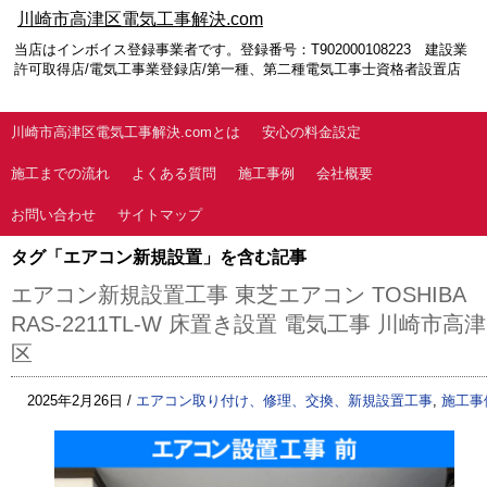
川崎市高津区電気工事解決.com
当店はインボイス登録事業者です。登録番号：T902000108223 建設業
許可取得店/電気工事業登録店/第一種、第二種電気工事士資格者設置店
川崎市高津区電気工事解決.comとは
安心の料金設定
施工までの流れ
よくある質問
施工事例
会社概要
お問い合わせ
サイトマップ
タグ「エアコン新規設置」を含む記事
エアコン新規設置工事 東芝エアコン TOSHIBA
RAS-2211TL-W 床置き設置 電気工事 川崎市高津
区
2025年2月26日 /
エアコン取り付け、修理、交換、新規設置工事
,
施工事