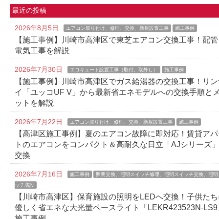
最近の投稿
2026年8月5日
エアコン取り付け、修理、交換、新規設置工事
施工事例
【施工事例】川崎市高津区で東芝エアコン交換工事！配管
電気工事を解説
2026年7月30日
エコキュート設置工事（取付、取外し）
施工事例
【施工事例】川崎市高津区でガス給湯器の交換工事！リン
イ「ユッコUF V」から最新省エネモデルへの交換手順と
ットを解説
2026年7月22日
エアコン取り付け、修理、交換、新規設置工事
施工事例
【高津区施工事例】夏のエアコン故障に即対応！賃貸アパ
トのエアコンをコンパクト＆高耐久な日立「AJシリーズ
交換
2026年7月16日
施工事例
照明交換、照明スイッチ修理、照明スイッチ交換、照明
ッチ増設
【川崎市高津区】保育施設の照明をLEDへ交換！子供たち
優しく省エネな大光量ベースライト「LEKR423523N-LS9
施工事例