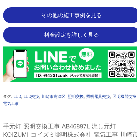
その他の施工事例を見る
料金設定を詳しく見る
タグ:
LED
,
LED交換
,
川崎市高津区
,
照明交換
,
照明器具交換
,
照明機器交換
電気工事
手元灯 照明交換工事 AB46897L 流し元灯
KOIZUMI コイズミ照明株式会社 電気工事 川崎