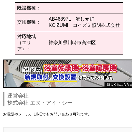
既設機種：
–
AB46897L 流し元灯
交換機種：
KOIZUMI コイズミ照明株式会社
対応地域
（エリ
神奈川県川崎市高津区
ア）：
運営会社
株式会社 エヌ・アイ・シー
お電話やメール、LINEでもお問い合わせ可能です。