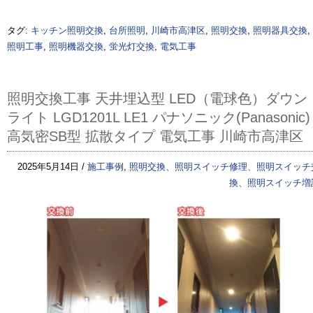
タグ:
キッチン照明交換
,
台所照明
,
川崎市高津区
,
照明交換
,
照明器具交換
,
照明工事
,
照明機器交換
,
蛍光灯交換
,
電気工事
照明交換工事 天井埋込型 LED（電球色）ダウン
ライト LGD1201L LE1 パナソニック(Panasonic)
高気密SB型 拡散タイプ 電気工事 川崎市高津区
2025年5月14日 /
施工事例
,
照明交換、照明スイッチ修理、照明スイッチ
換、照明スイッチ増