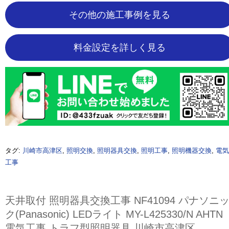
その他の施工事例を見る
料金設定を詳しく見る
タグ:
川崎市高津区
,
照明交換
,
照明器具交換
,
照明工事
,
照明機器交換
,
電気
工事
天井取付 照明器具交換工事 NF41094 パナソニ
ク(Panasonic) LEDライト MY-L425330/N AHTN
電気工事 トラフ型照明器具 川崎市高津区