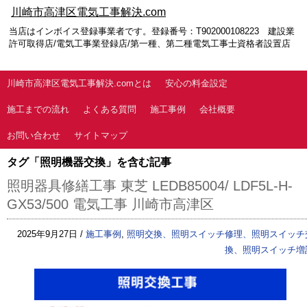
川崎市高津区電気工事解決.com
当店はインボイス登録事業者です。登録番号：T902000108223 建設業
許可取得店/電気工事業登録店/第一種、第二種電気工事士資格者設置店
川崎市高津区電気工事解決.comとは
安心の料金設定
施工までの流れ
よくある質問
施工事例
会社概要
お問い合わせ
サイトマップ
タグ「照明機器交換」を含む記事
照明器具修繕工事 東芝 LEDB85004/ LDF5L-H-
GX53/500 電気工事 川崎市高津区
2025年9月27日 /
施工事例
,
照明交換、照明スイッチ修理、照明スイッチ
換、照明スイッチ増