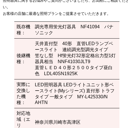
照明器具に関するお悩みやご質問がございましたら、お気軽にご相談くだ
い。
お客様の店舗に最適な照明プランをご提案させていただきます。
既存機
調光専用蛍光灯器具 NF41094 パナ
種：
ソニック
天井直付型 40形 直管LEDランプベ
ースライト 連続調光型調光タイプ
後継機
笠なし型 Hf蛍光灯32形定格出力型1灯
種：
器具相当 NNF41030JLT9
直管ＬＥＤ４０形２５００タイプ昼白
色 LDL40SN1925K
実際に
LED照明器具 LEDライトユニット形ベ
交換し
ースライト(Myシリーズ) 直付形 トラフ
た機
タイプ 一般タイプ MY-L425330/N
種：
AHTN
対応地
域（エ
神奈川県川崎市高津区
リ