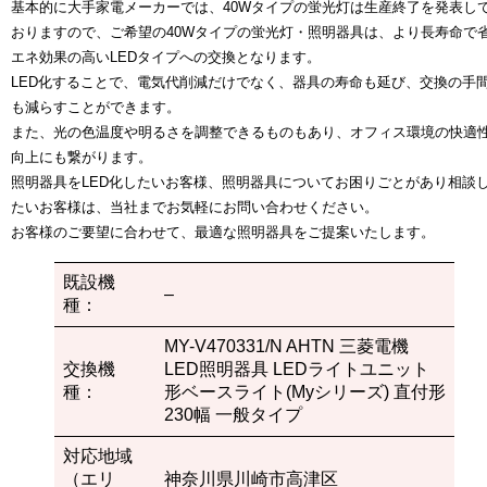
基本的に大手家電メーカーでは、40Wタイプの蛍光灯は生産終了を発表し
おりますので、ご希望の40Wタイプの蛍光灯・照明器具は、より長寿命で
エネ効果の高いLEDタイプへの交換となります。
LED化することで、電気代削減だけでなく、器具の寿命も延び、交換の手
も減らすことができます。
また、光の色温度や明るさを調整できるものもあり、オフィス環境の快適
向上にも繋がります。
照明器具をLED化したいお客様、照明器具についてお困りごとがあり相談
たいお客様は、当社までお気軽にお問い合わせください。
お客様のご要望に合わせて、最適な照明器具をご提案いたします。
既設機
–
種：
MY-V470331/N AHTN 三菱電機
交換機
LED照明器具 LEDライトユニット
種：
形ベースライト(Myシリーズ) 直付形
230幅 一般タイプ
対応地域
（エリ
神奈川県川崎市高津区