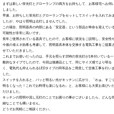
まずは新しい蛍光灯とグローランプの両方をお持ちして、お客様宅へお伺
しました。
早速、お持ちした蛍光灯とグローランプをセットしてスイッチを入れてみ
したが、やはり照明は点灯しませんでした。
この場合、照明器具の内部にある「安定器」という部品が寿命を迎えてい
可能性が非常に高いです。
長年ご使用されている器具でしたので、お客様に状況をご説明し、安全性
今後の省エネ効果も考慮して、照明器具本体を交換する電気工事をご提案
せていただきました。
これまでお使いだったのは、手元を照らす20Wの蛍光灯が1本付いている一
般的なタイプでしたので、今回は後継品として、同じサイズ感でより明る
く、電気代も抑えられるLEDタイプの同等品をご用意して交換工事を行い
した。
スイッチを入れると、パッと明るい光がキッチンに広がり、「わぁ、すご
明るくなった！これでお料理も楽になるわ」と、お客様にも大変お喜びい
だけました。
キッチンの照明や流し元灯のことでお困りの事がございましたら、どんな
細なことでも構いません。
どうぞお気軽にご相談ください。