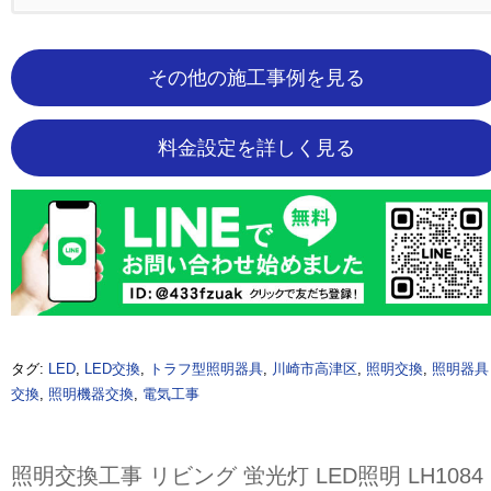
その他の施工事例を見る
料金設定を詳しく見る
タグ:
LED
,
LED交換
,
トラフ型照明器具
,
川崎市高津区
,
照明交換
,
照明器具
交換
,
照明機器交換
,
電気工事
照明交換工事 リビング 蛍光灯 LED照明 LH1084