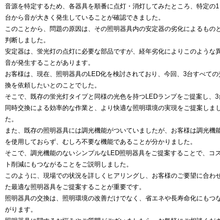
音源を特定するため、各器具を順番に点灯・消灯してみたところ、特定の1
台から音が大きく発生していることが確認できました。
このことから、問題の原因は、その照明器具内の安定器の劣化によるもの
判断しました。
安定器は、蛍光灯の点灯に必要な部品ですが、経年劣化によりこのような
音が発生することがあります。
お客様は、現在、照明器具のLED化を検討されており、今回、3台すべての
換を依頼したいとのことでした。
そこで、既存の蛍光灯タイプと同様の光色を持つLEDランプをご提案し、3
同時交換による効率的な作業と、より快適な照明環境の実現をご提案しま
た。
また、既存の照明器具には調光機能がついていましたが、お客様は調光機
を使用しておらず、むしろ不要な機能であることが分かりました。
そこで、調光機能のないシンプルなLED照明器具をご提案することで、コ
ト削減にもつながることをご説明しました。
このように、現場での状況を詳しくヒアリングし、お客様のご要望に合わ
た最適な照明器具をご提案することが重要です。
照明器具の交換は、照明環境の改善だけでなく、省エネや長寿命化にもつ
がります。