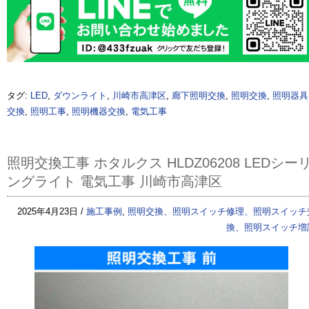
タグ:
LED
,
ダウンライト
,
川崎市高津区
,
廊下照明交換
,
照明交換
,
照明器具
交換
,
照明工事
,
照明機器交換
,
電気工事
照明交換工事 ホタルクス HLDZ06208 LEDシー
ングライト 電気工事 川崎市高津区
2025年4月23日 /
施工事例
,
照明交換、照明スイッチ修理、照明スイッチ
換、照明スイッチ増