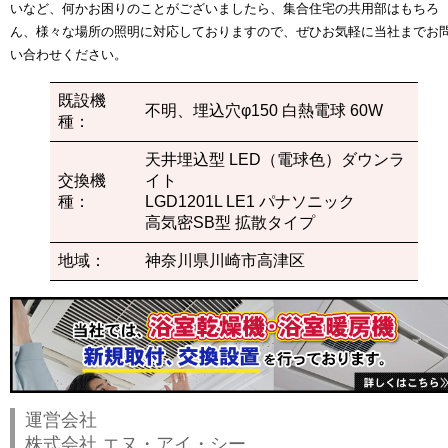
いなど、何かお困りのことがございましたら、集合住宅の共用部はもちろ
ん、様々な場所の照明に対応しておりますので、ぜひお気軽に当社までお
い合わせください。
既設機
不明、埋込穴φ150 白熱電球 60W
種：
天井埋込型 LED（電球色）ダウンラ
交換機
イト
種：
LGD1201L LE1 パナソニック
高気密SB型 拡散タイプ
地域：
神奈川県川崎市高津区
運営会社
株式会社 エヌ・アイ・シー