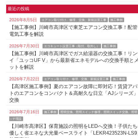
最近の投稿
2026年8月5日
エアコン取り付け、修理、交換、新規設置工事
施工事例
【施工事例】川崎市高津区で東芝エアコン交換工事！配管
電気工事を解説
2026年7月30日
エコキュート設置工事（取付、取外し）
施工事例
【施工事例】川崎市高津区でガス給湯器の交換工事！リン
イ「ユッコUF V」から最新省エネモデルへの交換手順と
ットを解説
2026年7月22日
エアコン取り付け、修理、交換、新規設置工事
施工事例
【高津区施工事例】夏のエアコン故障に即対応！賃貸アパ
トのエアコンをコンパクト＆高耐久な日立「AJシリーズ
交換
2026年7月16日
施工事例
照明交換、照明スイッチ修理、照明スイッチ交換、照明
ッチ増設
【川崎市高津区】保育施設の照明をLEDへ交換！子供たち
優しく省エネな大光量ベースライト「LEKR423523N-LS9