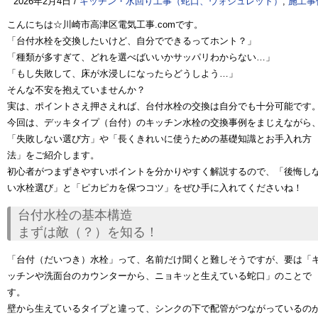
2026年2月4日 /
キッチン・水回り工事（蛇口、ウォシュレット）
,
施工事
こんにちは☆川崎市高津区電気工事.comです。
「台付水栓を交換したいけど、自分でできるってホント？」
「種類が多すぎて、どれを選べばいいかサッパリわからない…」
「もし失敗して、床が水浸しになったらどうしよう…」
そんな不安を抱えていませんか？
実は、ポイントさえ押さえれば、台付水栓の交換は自分でも十分可能です
今回は、デッキタイプ（台付）のキッチン水栓の交換事例をまじえながら
「失敗しない選び方」や「長くきれいに使うための基礎知識とお手入れ方
法」をご紹介します。
初心者がつまずきやすいポイントを分かりやすく解説するので、「後悔し
い水栓選び」と「ピカピカを保つコツ」をぜひ手に入れてくださいね！
台付水栓の基本構造
まずは敵（？）を知る！
「台付（だいつき）水栓」って、名前だけ聞くと難しそうですが、要は
「
ッチンや洗面台のカウンターから、ニョキッと生えている蛇口」
のことで
す。
壁から生えているタイプと違って、シンクの下で配管がつながっているの