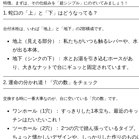
特徴。まずは、その仕組みを「超シンプル」にのぞいてみましょう！
1. 蛇口の「上」と「下」はどうなってる？
台付水栓は、いわば「地上」と「地下」の2部構成です。
地上（見える部分）：
私たちがいつも触るレバーや、水
が出る本体。
地下（シンクの下）：
水とお湯を引き込むホースがあ
り、大きなナットで台にギュッと固定されています。
2. 運命の分かれ道！「穴の数」をチェック
交換する時に一番大事なのが、台に空いている「穴の数」です。
ワンホール（1穴）：
すっきりした1本立ち。最近のキッ
チンはだいたいこれ！
ツーホール（2穴）：
2つの穴で踏ん張っているタイプ。
ちょっと懐かしいデザインや、しっかりした作りのもの