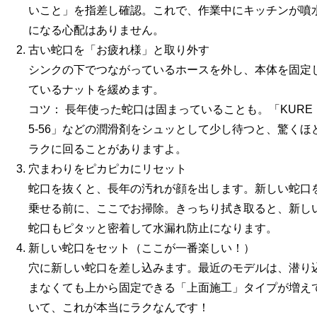
いこと」を指差し確認。これで、作業中にキッチンが噴
になる心配はありません。
古い蛇口を「お疲れ様」と取り外す
シンクの下でつながっているホースを外し、本体を固定
ているナットを緩めます。
コツ：
長年使った蛇口は固まっていることも。「KURE
5-56」などの潤滑剤をシュッとして少し待つと、驚くほ
ラクに回ることがありますよ。
穴まわりをピカピカにリセット
蛇口を抜くと、長年の汚れが顔を出します。新しい蛇口
乗せる前に、ここでお掃除。きっちり拭き取ると、新し
蛇口もピタッと密着して水漏れ防止になります。
新しい蛇口をセット（ここが一番楽しい！）
穴に新しい蛇口を差し込みます。最近のモデルは、潜り
まなくても上から固定できる「上面施工」タイプが増え
いて、これが本当にラクなんです！