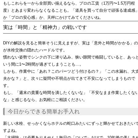
もしこれらを一から全部買い揃えるなら、プロの工賃（1万円〜1.5万円程
度）とあまり変わらなくなることも。「道具を買って自分で頑張る達成感
か「プロの安心感」か、天秤にかけてみてくださいね。
実は「時間」と「精神力」の戦いです
DIYの解説を見ると簡単そうに見えますが、実は
「意外と時間がかかる」
の
が水栓交換の隠れたハードルです。
慣れない姿勢でシンクの下に潜り込み、狭い隙間で格闘していると、あっ
いう間に1〜2時間が過ぎてしまうことも…。
しかも、作業中に「あれ？このパーツどう付けるの？」「この水漏れ、大
夫かな？」と、
次々に疑問や不明点が出てきて不安になってしまう
もので
す。
もし、「週末の貴重な時間を潰したくないな」「不安なまま作業したくな
な」と感じるなら、
お気軽にご相談ください
。
今日からできる簡単お手入れ
新しい水栓、せっかくならホテルの蛇口みたいにずっと輝かせておきたい
すよね。
「大掃除」は必要ありません！毎日の
「ついで」
だけで、10年後の美しさ