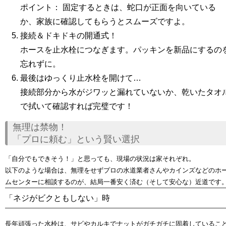
ポイント：
固定するときは、蛇口が正面を向いている
か、家族に確認してもらうとスムーズですよ。
接続＆ドキドキの開通式！
ホースを止水栓につなぎます。パッキンを新品にするの
忘れずに。
最後はゆっくり止水栓を開けて…
接続部分から水がジワッと漏れていないか、乾いたタオ
で拭いて確認すれば完璧です！
無理は禁物！
「プロに頼む」という賢い選択
「自分でもできそう！」と思っても、現場の状況は家それぞれ。
以下のような場合は、無理をせずプロの水道業者さんやカインズなどのホ
ムセンターに相談するのが、結局一番安く済む（そして安心な）近道です
「ネジがビクともしない」時
長年頑張った水栓は、サビやカルキでナットがガチガチに固着しているこ