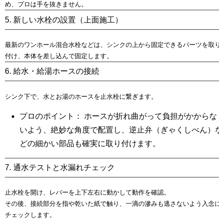
め、プロは手を抜きません。
5. 新しい水栓の設置（上面施工）
最新のワンホール混合水栓などは、シンクの上から固定できるパーツを取
付け、本体を差し込んで固定します。
6. 給水・給湯ホースの接続
シンク下で、水とお湯のホースを止水栓に繋ぎます。
プロのポイント：
ホースが折れ曲がって負担がかからな
いよう、絶妙な角度で配置し、逆止弁（ぎゃくしべん）
どの細かい部品も確実に取り付けます。
7. 通水テストと水漏れチェック
止水栓を開け、レバーを上下左右に動かして動作を確認。
その後、接続部分を
指や乾いた紙で触り、一滴の滲みも逃さない
よう入念
チェックします。