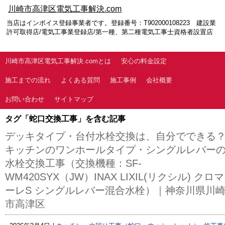
川崎市高津区電気工事解決.com
当店はインボイス登録事業者です。登録番号：T902000108223 建設業
許可取得店/電気工事業登録店/第一種、第二種電気工事士資格者設置店
川崎市高津区電気工事解決.comとは
安心の料金設定
施工までの流れ
よくある質問
施工事例
会社概要
お問い合わせ
サイトマップ
タグ「蛇口交換工事」を含む記事
デッキタイプ・台付水栓交換は、自分でできる
キッチンのワンホールタイプ・シングルレバー
水栓交換工事（交換機種：SF-
WM420SYX（JW）INAX LIXIL(リクシル) クロマ
ーレS シングルレバー混合水栓）｜神奈川県川
市高津区