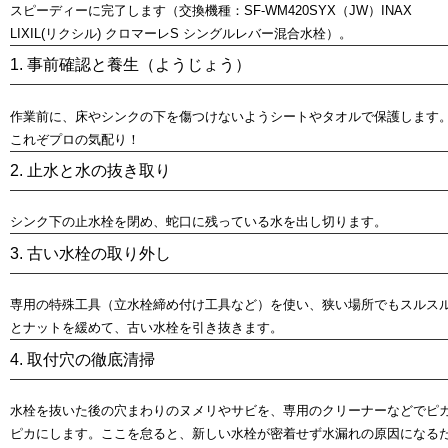
スピーディーに完了します（
交換機種：SF-WM420SYX（JW）INAX
LIXIL(リクシル) クロマーレS シングルレバー混合水栓
）。
1. 事前確認と養生（ようじょう）
作業前に、床やシンクの下を傷つけないようシートやタオルで保護します
これぞプロの気配り！
2. 止水と水の抜き取り
シンク下の止水栓を閉め、蛇口に残っている水を出し切ります。
3. 古い水栓の取り外し
専用の特殊工具（立水栓締め付け工具など）を使い、狭い場所でもスルス
とナットを緩めて、古い水栓を引き抜きます。
4. 取付穴の徹底清掃
水栓を抜いた後の穴まわりのヌメリやサビを、専用のクリーナーなどでピ
ピカにします。ここを怠ると、新しい水栓が密着せず水漏れの原因になる