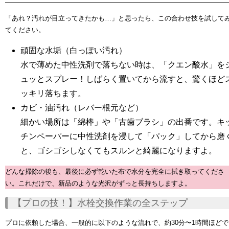
「あれ？汚れが目立ってきたかも…」と思ったら、この合わせ技を試して
てください。
頑固な水垢（白っぽい汚れ）
水で薄めた中性洗剤で落ちない時は、「クエン酸水」を
ュッとスプレー！しばらく置いてから流すと、驚くほど
ッキリ落ちます。
カビ・油汚れ（
レバー根元
など）
細かい場所は「綿棒」や「古歯ブラシ」の出番です。キ
チンペーパーに中性洗剤を浸して「パック」してから磨
と、ゴシゴシしなくてもスルンと綺麗になりますよ。
どんな掃除の後も、最後に必ず乾いた布で水分を完全に拭き取ってくださ
い。これだけで、新品のような光沢がずっと長持ちしますよ。
【プロの技！】水栓交換作業の全ステップ
プロに依頼した場合、一般的に以下のような流れで、
約30分〜1時間
ほどで