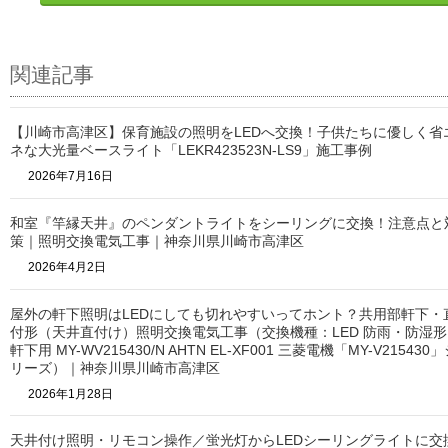
関連記事
【川崎市高津区】保育施設の照明をLEDへ交換！子供たちに優しく省
ネな大光量ベースライト「LEKR423523N-LS9」施工事例
2026年7月16日
和室『竿縁天井』のペンダントライトをシーリングに交換！注意点と
策｜照明交換電気工事｜神奈川県川崎市高津区
2026年4月2日
屋外の軒下照明はLEDにしても切れやすいってホント？共用部軒下・
付形（天井直付け）照明交換電気工事（交換機種：LED 防雨・防湿形
軒下用 MY-WV215430/N AHTN EL-XF001 三菱電機「MY-V215430
リーズ）｜神奈川県川崎市高津区
2026年1月28日
天井付け照明・リモコン操作／蛍光灯からLEDシーリングライトに交