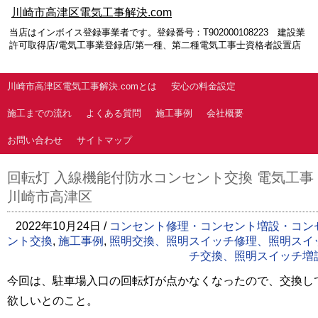
川崎市高津区電気工事解決.com
当店はインボイス登録事業者です。登録番号：T902000108223 建設業
許可取得店/電気工事業登録店/第一種、第二種電気工事士資格者設置店
川崎市高津区電気工事解決.comとは
安心の料金設定
施工までの流れ
よくある質問
施工事例
会社概要
お問い合わせ
サイトマップ
回転灯 入線機能付防水コンセント交換 電気工事
川崎市高津区
2022年10月24日 /
コンセント修理・コンセント増設・コン
ント交換
,
施工事例
,
照明交換、照明スイッチ修理、照明スイ
チ交換、照明スイッチ増
今回は、駐車場入口の回転灯が点かなくなったので、交換し
欲しいとのこと。