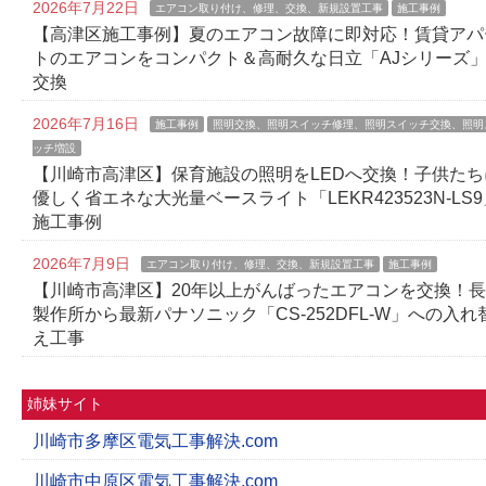
2026年7月22日
エアコン取り付け、修理、交換、新規設置工事
施工事例
【高津区施工事例】夏のエアコン故障に即対応！賃貸アパ
トのエアコンをコンパクト＆高耐久な日立「AJシリーズ
交換
2026年7月16日
施工事例
照明交換、照明スイッチ修理、照明スイッチ交換、照明
ッチ増設
【川崎市高津区】保育施設の照明をLEDへ交換！子供たち
優しく省エネな大光量ベースライト「LEKR423523N-LS9
施工事例
2026年7月9日
エアコン取り付け、修理、交換、新規設置工事
施工事例
【川崎市高津区】20年以上がんばったエアコンを交換！
製作所から最新パナソニック「CS-252DFL-W」への入れ
え工事
姉妹サイト
川崎市多摩区電気工事解決.com
川崎市中原区電気工事解決.com