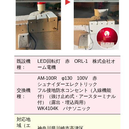
既設機
LED回転灯 赤 ORL-1 株式会社オ
種：
ーム電機
AM-100R φ130 100V 赤
シュナイダーエレクトリック
交換機
フル接地防水コンセント（入線機能
種：
付）（抜け止め式・アースターミナル
付）（露出・埋込両用）
WK4104K パナソニック
対応地
域（エ
神奈川県川崎市高津区