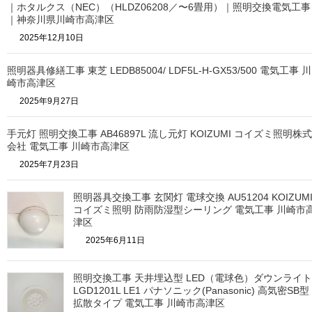
｜ホタルクス（NEC）（HLDZ06208／〜6畳用）｜照明交換電気工事
｜神奈川県川崎市高津区
2025年12月10日
照明器具修繕工事 東芝 LEDB85004/ LDF5L-H-GX53/500 電気工事 川
崎市高津区
2025年9月27日
手元灯 照明交換工事 AB46897L 流し元灯 KOIZUMI コイズミ照明株式
会社 電気工事 川崎市高津区
2025年7月23日
照明器具交換工事 玄関灯 電球交換 AU51204 KOIZUM
コイズミ照明 防雨防湿型シーリング 電気工事 川崎市
津区
2025年6月11日
照明交換工事 天井埋込型 LED（電球色）ダウンライト
LGD1201L LE1 パナソニック(Panasonic) 高気密SB型
拡散タイプ 電気工事 川崎市高津区