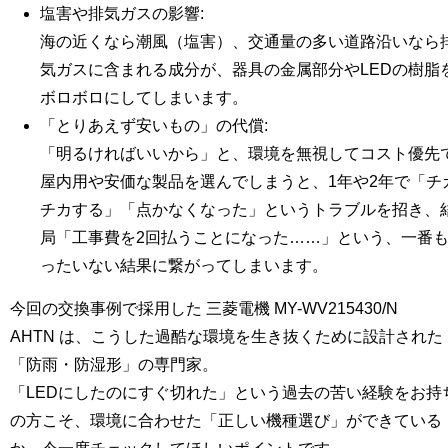
塩害や排気ガスの影響
:
海の近くなら潮風（塩害）、交通量の多い道路沿いなら
気ガスに含まれる成分が、器具の金属部分やLEDの樹脂
ボロボロにしてしまいます。
「とりあえず安いもの」の代償
:
「明るければいいから」と、環境を無視してコスト優先
屋内用や安価な製品を選んでしまうと、1年や2年で「チ
チカする」「点かなくなった」というトラブルを招き、
局
「工事費を2回払うことになった……」
という、一番
ったいない結果に繋がってしまいます。
今回の交換事例で採用した
三菱電機 MY-WV215430/N
AHTN
は、こうした過酷な環境を生き抜くために設計された
「防雨・防湿形」の専門家。
「LEDにしたのにすぐ切れた」という過去の苦い経験をお持
の方こそ、
環境に合わせた「正しい機種選び」
ができている