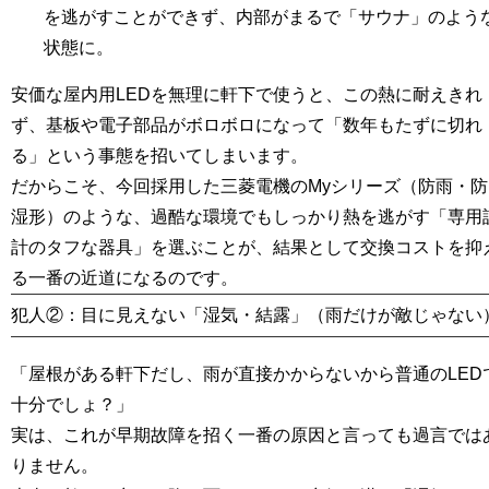
を逃がすことができず、内部がまるで「サウナ」のよう
状態に。
安価な屋内用LEDを無理に軒下で使うと、この熱に耐えきれ
ず、基板や電子部品がボロボロになって「数年もたずに切れ
る」という事態を招いてしまいます。
だからこそ、今回採用した三菱電機のMyシリーズ（防雨・防
湿形）のような、過酷な環境でもしっかり熱を逃がす
「専用
計のタフな器具」
を選ぶことが、結果として交換コストを抑
る一番の近道になるのです。
犯人②：目に見えない「湿気・結露」（雨だけが敵じゃない
「屋根がある軒下だし、雨が直接かからないから普通のLED
十分でしょ？」
実は、これが早期故障を招く一番の原因と言っても過言では
りません。