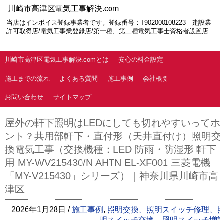
川崎市高津区電気工事解決.com
当店はインボイス登録事業者です。登録番号：T902000108223 建設業
許可取得店/電気工事業登録店/第一種、第二種電気工事士資格者設置店
川崎市高津区電気工事解決.comとは
安心の料金設定
施工までの流れ
よくある質問
施工事例
会社概要
お問い合わせ
サイトマップ
屋外の軒下照明はLEDにしても切れやすいってホ
ント？共用部軒下・直付形（天井直付け）照明
換電気工事（交換機種：LED 防雨・防湿形 軒下
用 MY-WV215430/N AHTN EL-XF001 三菱電機
「MY-V215430」シリーズ）｜神奈川県川崎市高
津区
2026年1月28日 /
施工事例
,
照明交換、照明スイッチ修理、
明スイッチ交換、照明スイッチ増