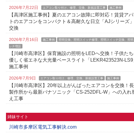
2026年7月22日
エアコン取り付け、修理、交換、新規設置工事
施工事例
【高津区施工事例】夏のエアコン故障に即対応！賃貸アパ
トのエアコンをコンパクト＆高耐久な日立「AJシリーズ
交換
2026年7月16日
施工事例
照明交換、照明スイッチ修理、照明スイッチ交換、照明
ッチ増設
【川崎市高津区】保育施設の照明をLEDへ交換！子供たち
優しく省エネな大光量ベースライト「LEKR423523N-LS9
施工事例
2026年7月9日
エアコン取り付け、修理、交換、新規設置工事
施工事例
【川崎市高津区】20年以上がんばったエアコンを交換！
製作所から最新パナソニック「CS-252DFL-W」への入れ
え工事
姉妹サイト
川崎市多摩区電気工事解決.com