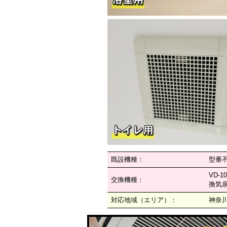
既設機種：
型番不
VD-1
交換機種：
換気扇
対応地域（エリア）：
神奈