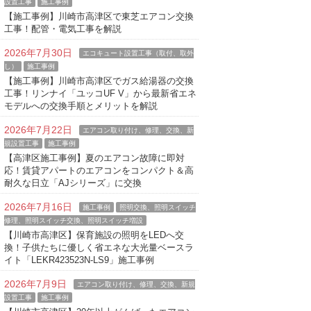
設置工事
施工事例
【施工事例】川崎市高津区で東芝エアコン交換
工事！配管・電気工事を解説
2026年7月30日
エコキュート設置工事（取付、取外
し）
施工事例
【施工事例】川崎市高津区でガス給湯器の交換
工事！リンナイ「ユッコUF V」から最新省エネ
モデルへの交換手順とメリットを解説
2026年7月22日
エアコン取り付け、修理、交換、新
規設置工事
施工事例
【高津区施工事例】夏のエアコン故障に即対
応！賃貸アパートのエアコンをコンパクト＆高
耐久な日立「AJシリーズ」に交換
2026年7月16日
施工事例
照明交換、照明スイッチ
修理、照明スイッチ交換、照明スイッチ増設
【川崎市高津区】保育施設の照明をLEDへ交
換！子供たちに優しく省エネな大光量ベースラ
イト「LEKR423523N-LS9」施工事例
2026年7月9日
エアコン取り付け、修理、交換、新規
設置工事
施工事例