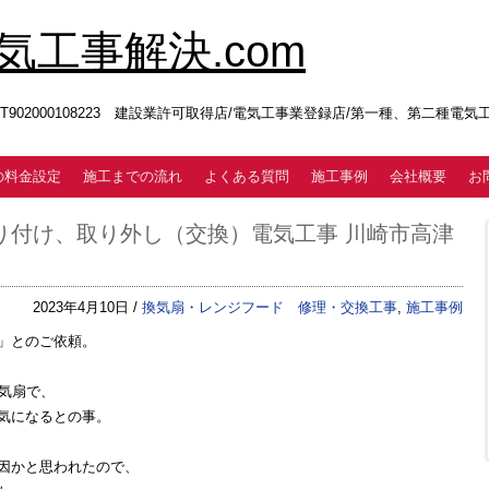
工事解決.com
02000108223 建設業許可取得店/電気工事業登録店/第一種、第二種電
の料金設定
施工までの流れ
よくある質問
施工事例
会社概要
お
り付け、取り外し（交換）電気工事 川崎市高津
2023年4月10日 /
換気扇・レンジフード 修理・交換工事
,
施工事例
」とのご依頼。
気扇で、
気になるとの事。
因かと思われたので、