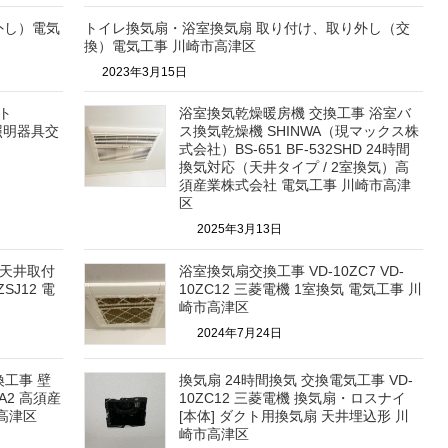
外し）電気
トイレ換気扇・浴室換気扇 取り付け、取り外し（交
換）電気工事 川崎市高津区
2023年3月15日
ト
浴室換気乾燥暖房機 交換工事 浴室バ
・照明器具交
ス換気乾燥機 SHINWA（現マックス株
式会社）BS-651 BF-532SHD 24時間
換気対応（天井タイプ / 2室換気）高
須産業株式会社 電気工事 川崎市高津
区
2025年3月13日
 天井取付
浴室換気扇交換工事 VD-10ZC7 VD-
ZSJ12 電
10ZC12 三菱電機 1室換気 電気工事 川
崎市高津区
2024年7月24日
工事 壁
換気扇 24時間換気 交換電気工事 VD-
GA2 高須産
10ZC12 三菱電機 換気扇・ロスナイ
高津区
[本体] ダクト用換気扇 天井埋込形 川
崎市高津区