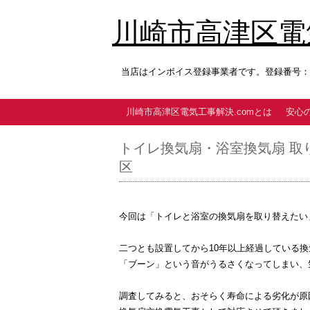
川崎市高津区電気
当店はインボイス登録事業者です。登録番号：T9
川崎市高津区電気工事解決.comとは
安心
トイレ換気扇・浴室換気扇 取
区
今回は「トイレと浴室の換気扇を取り替えたい
二つとも設置してから10年以上経過している換
「ブーン」という音がうるさくなってしまい、
調査してみると、おそらく寿命による劣化が原