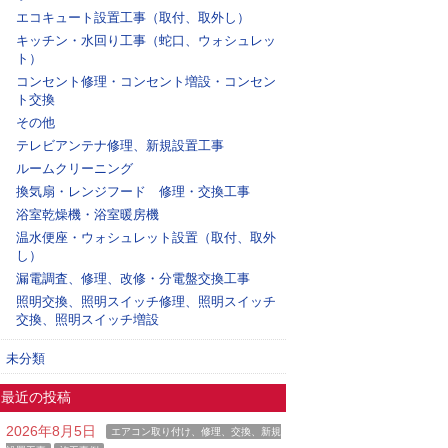
エコキュート設置工事（取付、取外し）
キッチン・水回り工事（蛇口、ウォシュレッ
ト）
コンセント修理・コンセント増設・コンセン
ト交換
その他
テレビアンテナ修理、新規設置工事
ルームクリーニング
換気扇・レンジフード 修理・交換工事
浴室乾燥機・浴室暖房機
温水便座・ウォシュレット設置（取付、取外
し）
漏電調査、修理、改修・分電盤交換工事
照明交換、照明スイッチ修理、照明スイッチ
交換、照明スイッチ増設
未分類
最近の投稿
2026年8月5日
エアコン取り付け、修理、交換、新規