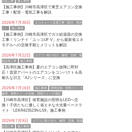
設置工事
施工事例
【施工事例】川崎市高津区で東芝エアコン交換
工事！配管・電気工事を解説
2026年7月30日
エコキュート設置工事（取付、取外
し）
施工事例
【施工事例】川崎市高津区でガス給湯器の交換
工事！リンナイ「ユッコUF V」から最新省エネ
モデルへの交換手順とメリットを解説
2026年7月22日
エアコン取り付け、修理、交換、新
規設置工事
施工事例
【高津区施工事例】夏のエアコン故障に即対
応！賃貸アパートのエアコンをコンパクト＆高
耐久な日立「AJシリーズ」に交換
2026年7月16日
施工事例
照明交換、照明スイッチ
修理、照明スイッチ交換、照明スイッチ増設
【川崎市高津区】保育施設の照明をLEDへ交
換！子供たちに優しく省エネな大光量ベースラ
イト「LEKR423523N-LS9」施工事例
2026年7月9日
エアコン取り付け、修理、交換、新規
設置工事
施工事例