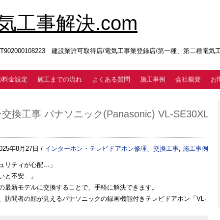
工事解決.com
02000108223 建設業許可取得店/電気工事業登録店/第一種、第二種電
の料金設定
施工までの流れ
よくある質問
施工事例
会社概要
お
 パナソニック(Panasonic) VL-SE30XL
025年8月27日 /
インターホン・テレビドアホン修理、交換工事
,
施工事例
ュリティが心配…」
いと不安…」
の最新モデルに交換することで、手軽に解決できます。
、訪問者の顔が見えるパナソニックの録画機能付きテレビドアホン「VL-