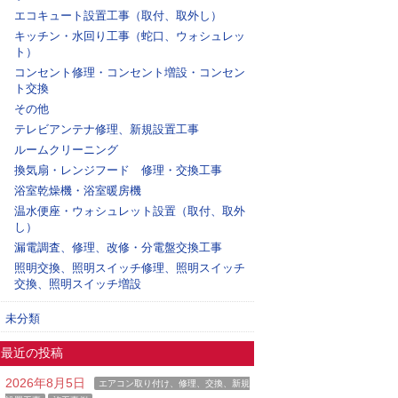
エコキュート設置工事（取付、取外し）
キッチン・水回り工事（蛇口、ウォシュレッ
ト）
コンセント修理・コンセント増設・コンセン
ト交換
その他
テレビアンテナ修理、新規設置工事
ルームクリーニング
換気扇・レンジフード 修理・交換工事
浴室乾燥機・浴室暖房機
温水便座・ウォシュレット設置（取付、取外
し）
漏電調査、修理、改修・分電盤交換工事
照明交換、照明スイッチ修理、照明スイッチ
交換、照明スイッチ増設
未分類
最近の投稿
2026年8月5日
エアコン取り付け、修理、交換、新規