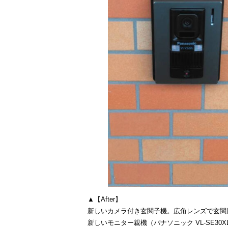
▲【After】
新しいカメラ付き玄関子機。広角レンズで玄関
新しいモニター親機（パナソニック VL-SE3