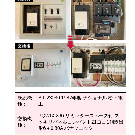
既設機
BJJ23030 1982年製 ナショナル 松下電
種：
工
BQWB3236 リミッタースペース付 ス
交換機
ッキリパネルコンパクト21ヨコ1列露出
種：
形6＋0 30A パナソニック