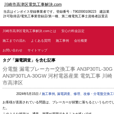
川崎市高津区電気工事解決.com
当店はインボイス登録事業者です。登録番号：T902000108223 建設業
許可取得店/電気工事業登録店/第一種、第二種電気工事士資格者設置店
川崎市高津区電気工事解決.comとは
安心の料金設定
施工までの流れ
よくある質問
施工事例
会社概要
お問い合わせ
サイトマップ
タグ「漏電調査」を含む記事
分電盤 漏電ブレーカー交換工事 AN3P30TL-30G
AN3P30TLA-30GW 河村電器産業 電気工事 川崎
市高津区
2024年5月15日 /
施工事例
,
漏電調査、修理、改修・分電盤交換工
お客様が直面されている問題は、ブレーカーが頻繁に落ちるというもので
た。
このような状況は、通常、漏電が原因であることが多いです。