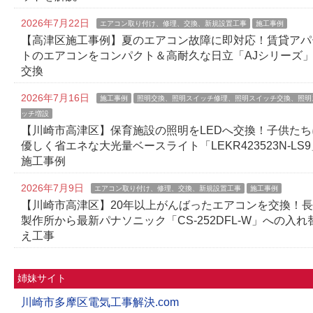
2026年7月22日
エアコン取り付け、修理、交換、新規設置工事
施工事例
【高津区施工事例】夏のエアコン故障に即対応！賃貸アパ
トのエアコンをコンパクト＆高耐久な日立「AJシリーズ
交換
2026年7月16日
施工事例
照明交換、照明スイッチ修理、照明スイッチ交換、照明
ッチ増設
【川崎市高津区】保育施設の照明をLEDへ交換！子供たち
優しく省エネな大光量ベースライト「LEKR423523N-LS9
施工事例
2026年7月9日
エアコン取り付け、修理、交換、新規設置工事
施工事例
【川崎市高津区】20年以上がんばったエアコンを交換！
製作所から最新パナソニック「CS-252DFL-W」への入れ
え工事
姉妹サイト
川崎市多摩区電気工事解決.com