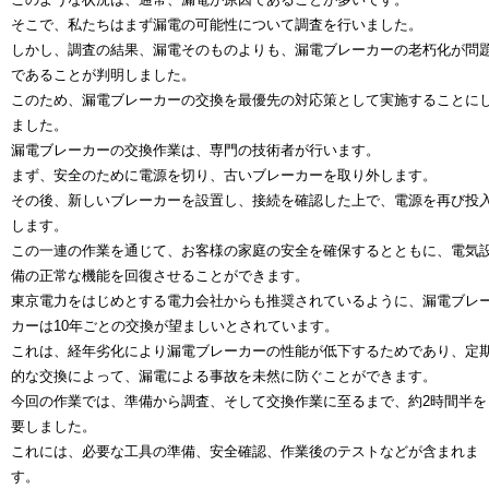
そこで、私たちはまず漏電の可能性について調査を行いました。
しかし、調査の結果、漏電そのものよりも、漏電ブレーカーの老朽化が問
であることが判明しました。
このため、漏電ブレーカーの交換を最優先の対応策として実施することに
ました。
漏電ブレーカーの交換作業は、専門の技術者が行います。
まず、安全のために電源を切り、古いブレーカーを取り外します。
その後、新しいブレーカーを設置し、接続を確認した上で、電源を再び投
します。
この一連の作業を通じて、お客様の家庭の安全を確保するとともに、電気
備の正常な機能を回復させることができます。
東京電力をはじめとする電力会社からも推奨されているように、漏電ブレ
カーは10年ごとの交換が望ましいとされています。
これは、経年劣化により漏電ブレーカーの性能が低下するためであり、定
的な交換によって、漏電による事故を未然に防ぐことができます。
今回の作業では、準備から調査、そして交換作業に至るまで、約2時間半を
要しました。
これには、必要な工具の準備、安全確認、作業後のテストなどが含まれま
す。