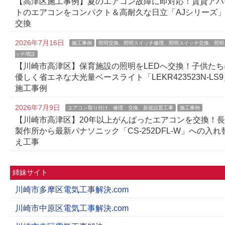
【高津区施工事例】夏のエアコン故障に即対応！賃貸アパ
トのエアコンをコンパクト＆高耐久な日立「AJシリーズ
交換
2026年7月16日
施工事例
照明交換、照明スイッチ修理、照明スイッチ交換、照明
ッチ増設
【川崎市高津区】保育施設の照明をLEDへ交換！子供たち
優しく省エネな大光量ベースライト「LEKR423523N-LS9
施工事例
2026年7月9日
エアコン取り付け、修理、交換、新規設置工事
施工事例
【川崎市高津区】20年以上がんばったエアコンを交換！
製作所から最新パナソニック「CS-252DFL-W」への入れ
え工事
姉妹サイト
川崎市多摩区電気工事解決.com
川崎市中原区電気工事解決.com