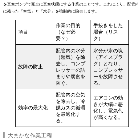
を真空ポンプで完全に真空状態にする作業
のことです。これにより、配管
に残った「空気」と「水分」を強制的に除去します。
作業の目的
手抜きをした
項目
（なぜ必
場合（リス
要？）
ク）
配管内の
水分
水分が氷の塊
（湿気）を除
（アイスプラ
去
し、
コンプ
グ）となり、
故障の防止
レッサーの詰
コンプレッサ
まりや腐食
を
ーを故障
させ
防ぐ。
る。
配管内の
空気
エアコンの効
を除去
し、冷
きが大幅に悪
効率の最大化
媒ガスの循環
化
し、電気代
を最適化す
が高くなる。
る。
大まかな作業工程