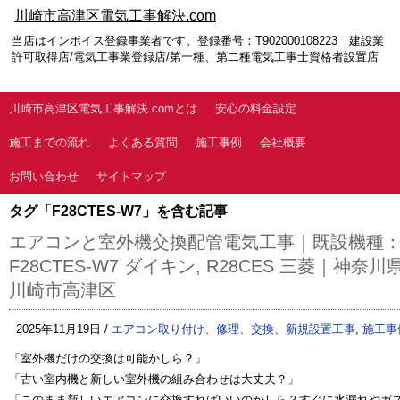
川崎市高津区電気工事解決.com
当店はインボイス登録事業者です。登録番号：T902000108223 建設業
許可取得店/電気工事業登録店/第一種、第二種電気工事士資格者設置店
川崎市高津区電気工事解決.comとは
安心の料金設定
施工までの流れ
よくある質問
施工事例
会社概要
お問い合わせ
サイトマップ
タグ「F28CTES-W7」を含む記事
エアコンと室外機交換配管電気工事｜既設機種
F28CTES-W7 ダイキン, R28CES 三菱｜神奈川
川崎市高津区
2025年11月19日 /
エアコン取り付け、修理、交換、新規設置工事
,
施工事
「室外機だけの交換は可能かしら？」
「古い室内機と新しい室外機の組み合わせは大丈夫？」
「このまま新しいエアコンに交換すればいいのかしら？すぐに水漏れやガ