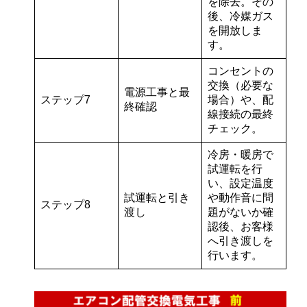
を除去。その
後、冷媒ガス
を開放しま
す。
コンセントの
交換
（必要な
電源工事と最
ステップ7
場合）や、配
終確認
線接続の最終
チェック。
冷房・暖房で
試運転
を行
い、設定温度
試運転と引き
や動作音に問
ステップ8
渡し
題がないか確
認後、お客様
へ引き渡しを
行います。