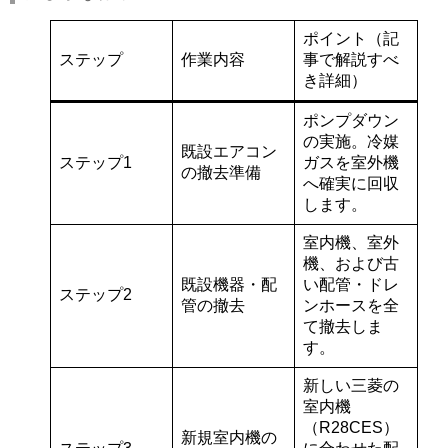
ポイント（記
ステップ
作業内容
事で解説すべ
き詳細）
ポンプダウン
の実施。冷媒
既設エアコン
ステップ1
ガスを室外機
の撤去準備
へ確実に回収
します。
室内機、室外
機、および古
既設機器・配
い
配管・ドレ
ステップ2
管の撤去
ンホース
を全
て撤去しま
す。
新しい三菱の
室内機
（R28CES）
新規室内機の