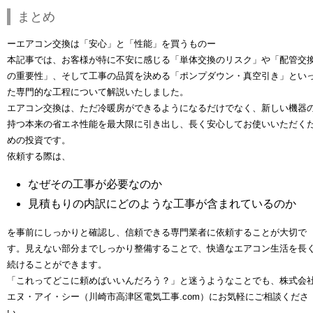
まとめ
ー
エアコン交換は「安心」と「性能」を買うものー
本記事では、お客様が特に不安に感じる「単体交換のリスク」や「配管交
の重要性」、そして工事の品質を決める「ポンプダウン・真空引き」とい
た専門的な工程について解説いたしました。
エアコン交換は、ただ冷暖房ができるようになるだけでなく、
新しい機器
持つ本来の省エネ性能を最大限に引き出し、長く安心してお使いいただく
めの投資
です。
依頼する際は、
なぜその工事が必要なのか
見積もりの内訳にどのような工事が含まれているのか
を事前にしっかりと確認し、信頼できる専門業者に依頼することが大切で
す。
見えない部分までしっかり整備することで、快適なエアコン生活を長
続けることができます。
「これってどこに頼めばいいんだろう？」と迷うようなことでも、
株式会
エヌ・アイ・シー（川崎市高津区電気工事.com）
にお気軽にご相談くださ
い。