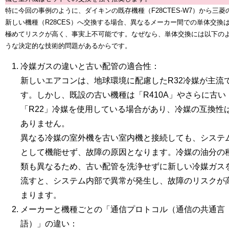
特に今回の事例のように、
ダイキン
の既存機種（F28CTES-W7）から
三菱
新しい機種（R28CES）へ交換する場合、異なるメーカー間での単体交換
極めてリスクが高く、事実上不可能
です。
なぜなら、単体交換には以下の
うな決定的な技術的問題があるからです。
冷媒ガスの違いと古い配管の適合性：
新しいエアコンは、地球環境に配慮したR32冷媒が主流
す。しかし、既設の古い機種は「R410A」やさらに古い
「R22」冷媒を使用している場合があり、冷媒の互換性
ありません。
異なる冷媒の室外機を古い室内機と接続しても、システ
として機能せず、故障の原因となります。
冷媒の油分の
類も異なる
ため、古い配管を洗浄せずに新しい冷媒ガス
流すと、システム内部で異常が発生し、故障のリスクが
まります。
メーカーと機種ごとの「通信プロトコル（通信の共通言
語）」の違い：