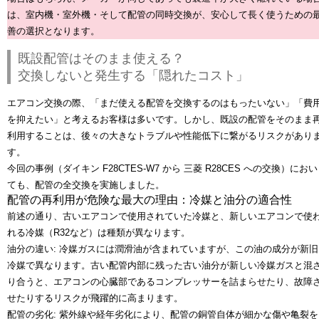
は、室内機・室外機・そして配管の同時交換が、安心して長く使うための
善の選択となります。
既設配管はそのまま使える？
交換しないと発生する「隠れたコスト」
エアコン交換の際、「まだ使える配管を交換するのはもったいない」「費
を抑えたい」と考えるお客様は多いです。しかし、既設の配管をそのまま
利用することは、後々の大きなトラブルや性能低下に繋がるリスクがあり
す。
今回の事例（ダイキン F28CTES-W7 から 三菱 R28CES への交換）におい
ても、
配管の全交換
を実施しました。
配管の再利用が危険な最大の理由：冷媒と油分の適合性
前述の通り、古いエアコンで使用されていた冷媒と、新しいエアコンで使
れる冷媒（R32など）は種類が異なります。
油分の違い: 冷媒ガスには潤滑油が含まれていますが、この油の成分が新旧
冷媒で異なります。古い配管内部に残った古い油分が新しい冷媒ガスと混
り合うと、エアコンの心臓部であるコンプレッサーを詰まらせたり、故障
せたりするリスクが飛躍的に高まります。
配管の劣化: 紫外線や経年劣化により、配管の銅管自体が細かな傷や亀裂を