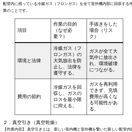
配管内に残っている
冷媒ガス（フロンガス）を全て室外機内部に回収する
業
のことです。
作業の目的
手抜きをした
項目
（なぜ必
場合（リス
要？）
ク）
冷媒ガス（フ
ガスが全て大
ロンガス）の
気中に放出さ
環境と法律
大気放出を防
れ、
環境破壊
止
し、法律を
につながる。
遵守する。
ガスを再利用
冷媒ガスを回
できず、
充填
収し、
ガスの
費用の節約
費用が高くな
ロスを最小限
る
可能性があ
に抑える。
る。
２．真空引き（真空乾燥）
【作業内容】
真空引きとは、新しい室内機と室外機を繋いだ
新しい配管内