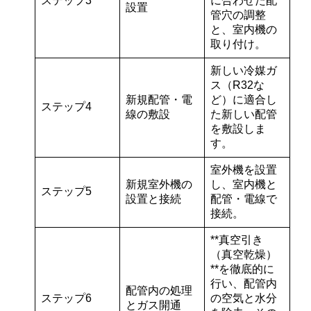
ステップ3
に合わせた
配
設置
管穴の調整
と、室内機の
取り付け。
新しい冷媒ガ
ス（R32な
新規配管・電
ど）に適合し
ステップ4
線の敷設
た
新しい配管
を敷設しま
す。
室外機を設置
新規室外機の
し、室内機と
ステップ5
設置と接続
配管・電線で
接続
。
**真空引き
（真空乾燥）
**を徹底的に
行い、配管内
配管内の処理
ステップ6
の空気と水分
とガス開通