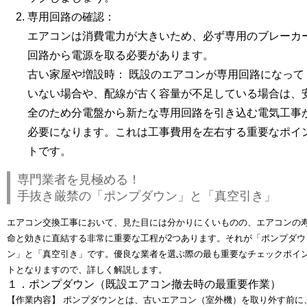
専用回路の確認：
エアコンは消費電力が大きいため、必ず専用のブレーカ
回路から電源を取る必要があります。
古い家屋や増設時：
既設のエアコンが専用回路になって
いない場合や、配線が古く容量が不足している場合は、
全のため分電盤から新たな専用回路を引き込む電気工事
必要になります。これは工事費用を左右する重要なポイ
トです。
専門業者を見極める！
手抜き厳禁の「ポンプダウン」と「真空引き」
エアコン交換工事において、見た目には分かりにくいものの、
エアコンの
命と効きに直結する
非常に重要な工程が2つあります。それが「ポンプダウ
ン」と「真空引き」です。優良な業者を選ぶ際の
最も重要なチェックポイ
ト
となりますので、詳しく解説します。
１．ポンプダウン（既設エアコン撤去時の最重要作業）
【作業内容】
ポンプダウンとは、古いエアコン（室外機）を取り外す前に