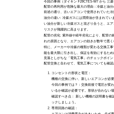
今回の事例（ダイキン F28CTES-W7 から 三
配管の再利用が危険な最大の理由：冷媒と油分
前述の通り、古いエアコンで使用されていた冷
油分の違い: 冷媒ガスには潤滑油が含まれて
い油分が新しい冷媒ガスと混ざり合うと、エア
リスクが飛躍的に高まります。
配管の劣化: 紫外線や経年劣化により、配管
れの原因となり、エアコンの効きが数年で悪く
特に、メーカーや冷媒の種類が変わる交換工事
能を最大限に引き出し、保証を有効にするため
見落としがちな「電気工事」のチェックポイン
配管交換と合わせて、電気工事についても確認
コンセントの形状と電圧：
機種の交換に伴い、新しいエアコンが必
今回の事例では？：
交換前後で電圧が変
いるか確認が必要です。形状が合わない
確認すべき点：
新しい機種の説明書を確
ックしましょう。
専用回路の確認：
エアコンは消費電力が大きいため、必ず