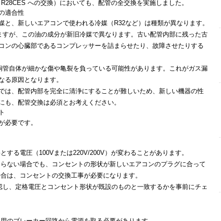
菱 R28CES への交換）においても、
配管の全交換
を実施しました。
の適合性
媒と、新しいエアコンで使われる冷媒（R32など）は種類が異なります。
いますが、この油の成分が新旧冷媒で異なります。古い配管内部に残った古
コンの心臓部であるコンプレッサーを詰まらせたり、故障させたりする
の銅管自体が細かな傷や亀裂を負っている可能性があります。これがガス漏
なる原因となります。
では、配管内部を完全に清浄にすることが難しいため、新しい機器の性
にも、配管交換は必須とお考えください。
ト
が必要です。
要とする
電圧（100Vまたは220V/200V）
が変わることがあります。
わらない場合でも、コンセントの形状が新しいエアコンのプラグに合って
場合は、コンセントの交換工事が必要になります。
認し、定格電圧とコンセント形状が既設のものと一致するかを事前にチェ
専用のブレーカー回路から電源を取る必要があります。