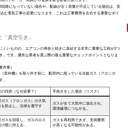
用回路になっていない場合や、配線が古く容量が不足している場合は、安
き込む電気工事が必要になります。これは工事費用を左右する重要なポイ
と「真空引き」
にくいものの、
エアコンの寿命と効きに直結する
非常に重要な工程が2つ
き」です。優良な業者を選ぶ際の
最も重要なチェックポイント
となりま
要作業）
（室外機）を取り外す前に、配管内に残っている
冷媒ガス（フロンガ
す。
業の目的（なぜ必要？）
手抜きをした場合（リスク）
媒ガス（フロンガス）の
大気
ガスが全て大気中に放出され、
出を防止
し、法律を遵守す
環境破壊
につながる。
。
媒ガスを回収し、
ガスのロス
ガスを再利用できず、
充填費用
最小限
に抑える。
が高くなる
可能性がある。