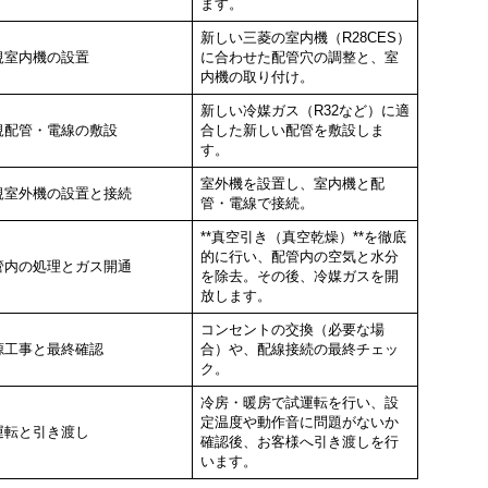
ます。
新しい三菱の室内機（R28CES）
規室内機の設置
に合わせた
配管穴の調整
と、室
内機の取り付け。
新しい冷媒ガス（R32など）に適
規配管・電線の敷設
合した
新しい配管
を敷設しま
す。
室外機を設置し、室内機と
配
規室外機の設置と接続
管・電線で接続
。
**真空引き（真空乾燥）**を徹底
的に行い、配管内の空気と水分
管内の処理とガス開通
を除去。その後、冷媒ガスを開
放します。
コンセントの交換
（必要な場
源工事と最終確認
合）や、配線接続の最終チェッ
ク。
冷房・暖房で
試運転
を行い、設
定温度や動作音に問題がないか
運転と引き渡し
確認後、お客様へ引き渡しを行
います。