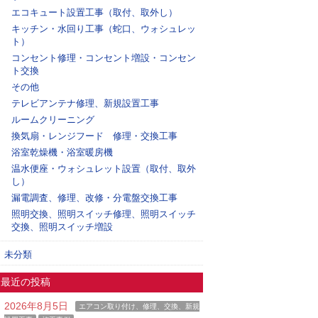
エコキュート設置工事（取付、取外し）
キッチン・水回り工事（蛇口、ウォシュレッ
ト）
コンセント修理・コンセント増設・コンセン
ト交換
その他
テレビアンテナ修理、新規設置工事
ルームクリーニング
換気扇・レンジフード 修理・交換工事
浴室乾燥機・浴室暖房機
温水便座・ウォシュレット設置（取付、取外
し）
漏電調査、修理、改修・分電盤交換工事
照明交換、照明スイッチ修理、照明スイッチ
交換、照明スイッチ増設
未分類
最近の投稿
2026年8月5日
エアコン取り付け、修理、交換、新規