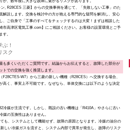
りか、数年後に大きな故障に繋がるリスクがあります。
イキン, R28CES 三菱】からの交換事例を通じて、「失敗しない工事」のた
底解説します。交換を検討中の方が抱える専門的な疑問を解消し、安心
し、ご自身で「工事のすべてをチェックするのは大変！まずは相談した
崎市高津区電気工事.com】にご相談ください。お客様の設置環境とご予
ます。
学ぶ！
リスク
最も多くいただくご質問です。結論からお伝えすると、故障した部分が
ットでの交換を強く推奨します
。
F28CTES-W7）から
三菱
の新しい機種（R28CES）へ交換する場合、
が高く、事実上不可能
です。
なぜなら、単体交換には以下のような決定
2冷媒が主流です。しかし、既設の古い機種は「R410A」やさらに古い
、冷媒の互換性はありません。
しても、システムとして機能せず、故障の原因となります。
冷媒の油分の
に新しい冷媒ガスを流すと、システム内部で異常が発生し、故障のリスク