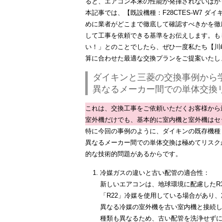
ると、エアコン本来の性能が発揮されないばか
本記事では、
【既設機種：F28CTES-W7 ダ
めに業者がどこまで徹底して確認すべきか
を徹
して工事を依頼できる基準をお伝えします。も
い！」とのことでしたら、ぜひ一度私たち【川
算に合わせた最適な交換プランをご提案いたし
ダイキンと三菱の交換事例から
異なるメーカー間での単体交換
これは、交換工事をご依頼いただくお客様から
室外機だけでも、基本的に
室内機と室外機はセ
特に今回の事例のように、
ダイキン
の既存機種（
異なるメーカー間での単体交換は
極めてリスク
的な技術的問題があるからです。
冷媒ガスの違いと古い配管の適合性：
新しいエアコンは、地球環境に配慮したR3
「R22」冷媒を使用している場合があり
異なる冷媒の室外機を古い室内機と接続
種類も異なる
ため、古い配管を洗浄せず