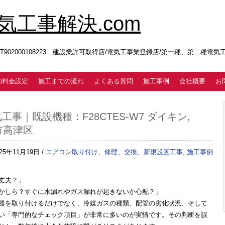
工事解決.com
02000108223 建設業許可取得店/電気工事業登録店/第一種、第二種電
の料金設定
施工までの流れ
よくある質問
施工事例
会社概要
お
｜既設機種：F28CTES-W7 ダイキン,
市高津区
025年11月19日 /
エアコン取り付け、修理、交換、新規設置工事
,
施工事例
丈夫？」
かしら？すぐに水漏れやガス漏れが起きないか心配？」
器を取り付けるだけでなく、冷媒ガスの種類、配管の劣化状況、そして
い「専門的なチェック項目」が非常に多い
のが実情です。その判断を誤