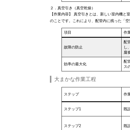
２．真空引き（真空乾燥）
【作業内容】
真空引きとは、新しい室内機と室
のことです。これにより、配管内に残った「空
項目
作
配
故障の防止
し
腐
配
効率の最大化
ス
大まかな作業工程
ステップ
作
ステップ1
既
ステップ2
既