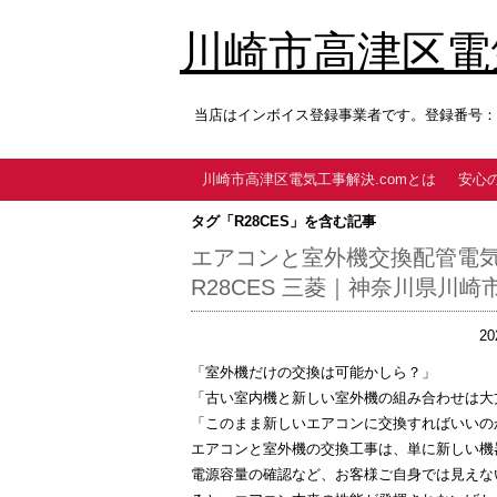
川崎市高津区電気
当店はインボイス登録事業者です。登録番号：T9
川崎市高津区電気工事解決.comとは
安心
タグ「R28CES」を含む記事
エアコンと室外機交換配管電気工事
R28CES 三菱｜神奈川県川崎
2
「室外機だけの交換は可能かしら？」
「古い室内機と新しい室外機の組み合わせは大
「このまま新しいエアコンに交換すればいいの
エアコンと室外機の交換工事は、単に新しい機
電源容量の確認など、
お客様ご自身では見えな