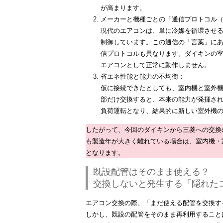
が高まります。
メーカーと機種ごとの「通信プロトコル
現代のエアコンは、単に冷媒を循環させ
制御しています。この通信の「言葉」に
信プロトコルも異なります。ダイキンの
エアコンとして正常に動作しません。
省エネ性能と能力の不均衡：
仮に接続できたとしても、室内機と室外
部だけ交換すると、本来の能力が発揮さ
負荷運転となり、結果的に新しい室外機
したがって、今回のダイキンから三菱への交換
も製造年が大きく離れている場合は、室内機・
となります。
既設配管はそのまま使える？
交換しないと発生する「隠れた
エアコン交換の際、「まだ使える配管を交換す
しかし、既設の配管をそのまま再利用すること