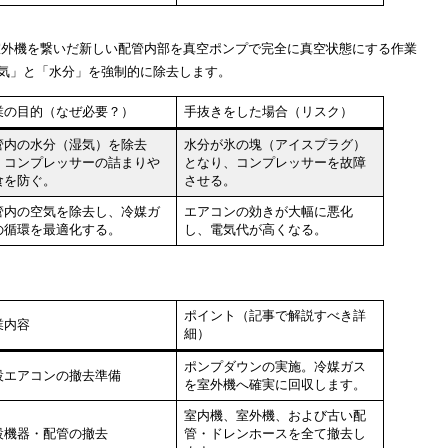
外機を繋いだ
新しい配管内部を真空ポンプで完全に真空状態にする作業
気」と「水分」を強制的に除去します。
業の目的（なぜ必要？）
手抜きをした場合（リスク）
管内の
水分（湿気）を除去
水分が氷の塊（アイスプラグ）
、
コンプレッサーの詰まりや
となり、
コンプレッサーを故障
食
を防ぐ。
させる。
管内の
空気を除去
し、冷媒ガ
エアコンの効きが大幅に悪化
の循環を最適化する。
し、電気代が高くなる。
ポイント（記事で解説すべき詳
業内容
細）
ポンプダウン
の実施。冷媒ガス
設エアコンの撤去準備
を室外機へ確実に回収します。
室内機、室外機、および古い
配
設機器・配管の撤去
管・ドレンホース
を全て撤去し