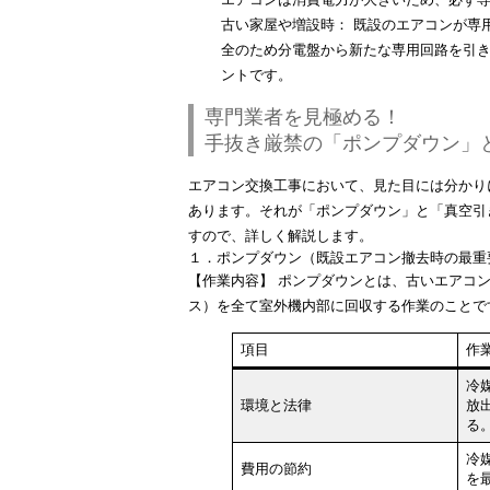
古い家屋や増設時：
既設のエアコンが専
全のため分電盤から新たな専用回路を引
ントです。
専門業者を見極める！
手抜き厳禁の「ポンプダウン」
エアコン交換工事において、見た目には分かり
あります。それが「ポンプダウン」と「真空引
すので、詳しく解説します。
１．ポンプダウン（既設エアコン撤去時の最重
【作業内容】
ポンプダウンとは、古いエアコン
ス）を全て室外機内部に回収する作業
のことで
項目
作
冷
環境と法律
放
る
冷
費用の節約
を