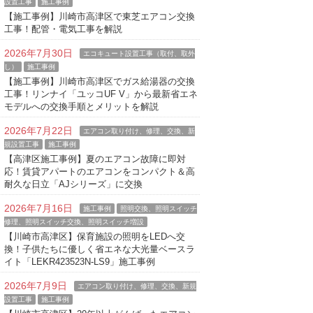
設置工事
施工事例
【施工事例】川崎市高津区で東芝エアコン交換
工事！配管・電気工事を解説
2026年7月30日
エコキュート設置工事（取付、取外
し）
施工事例
【施工事例】川崎市高津区でガス給湯器の交換
工事！リンナイ「ユッコUF V」から最新省エネ
モデルへの交換手順とメリットを解説
2026年7月22日
エアコン取り付け、修理、交換、新
規設置工事
施工事例
【高津区施工事例】夏のエアコン故障に即対
応！賃貸アパートのエアコンをコンパクト＆高
耐久な日立「AJシリーズ」に交換
2026年7月16日
施工事例
照明交換、照明スイッチ
修理、照明スイッチ交換、照明スイッチ増設
【川崎市高津区】保育施設の照明をLEDへ交
換！子供たちに優しく省エネな大光量ベースラ
イト「LEKR423523N-LS9」施工事例
2026年7月9日
エアコン取り付け、修理、交換、新規
設置工事
施工事例