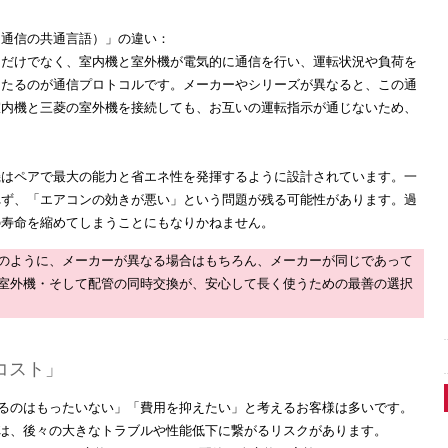
（通信の共通言語）」の違い：
るだけでなく、室内機と室外機が電気的に通信を行い、運転状況や負荷を
あたるのが通信プロトコルです。メーカーやシリーズが異なると、この通
室内機と三菱の室外機を接続しても、お互いの運転指示が通じないため、
機はペアで最大の能力と省エネ性を発揮するように設計されています。
一
れず、「エアコンの効きが悪い」という問題が残る可能性があります。
過
の寿命を縮めてしまうことにもなりかねません。
のように、メーカーが異なる場合はもちろん、メーカーが同じであって
室外機・そして配管の同時交換が、安心して長く使うための最善の選択
コスト」
るのはもったいない」「費用を抑えたい」と考えるお客様は多いです。
は、後々の大きなトラブルや性能低下に繋がるリスクがあります。